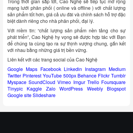
Trong thời gian sắp tới, Cao Nghệ sẽ tiếp tục mở rộng
mạng lưới phân phối ( online và offline ) với chất lượng
sản phẩm tốt hơn, giá cả ưu đãi và chính sách hỗ trợ đặc
biệt dành riêng cho nhà phân phối, đại lý.
Với niềm tin: “chất lượng sản phẩm nền tảng cho sự
phát triển”, Cao Nghệ hy vọng sẽ được hợp tác với Bạn
để chúng ta cùng tạo ra sự thịnh vượng chung, gắn kết
với nhau bằng những giá trị bền vững.
Liên kết với các trang social của Cao Nghệ
Google Maps
Facebook
Linkedin
Instagram
Medium
Twitter
Pinterest
YouTube
500px
Behance
Flickr
Tumblr
Myspace
SoundCloud
Vimeo
Imgur
Trello
Foursquare
Tinypic
Kaggle
Zalo
WordPress
Weebly
Blogspot
Google site
Slideshare